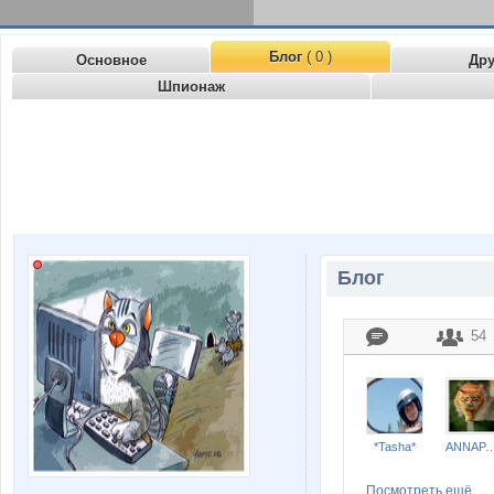
Блог
( 0 )
Основное
Др
Шпионаж
Блог
54
*Tasha*
ANNAP
Посмотреть ещё