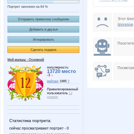
Портрет заполнен на 64 %
LANA M
LenaSuc
Этот блог
Отправить приватное сообщение
блогеров
.
Добавить в друзья
Игнорировать
Rory
Rovich
Посетит
Сделать подарок
Мой малыш - Основной
egorova-ov
nutty17
популярность:
Посмотре
13720 место
-3 ↓
рейтинг
1985
?
Привилегированный
пользователь
12
лелька33
Афина
уровня
Статистика портрета:
Кот Январский
Котё
сейчас просматривают портрет - 0