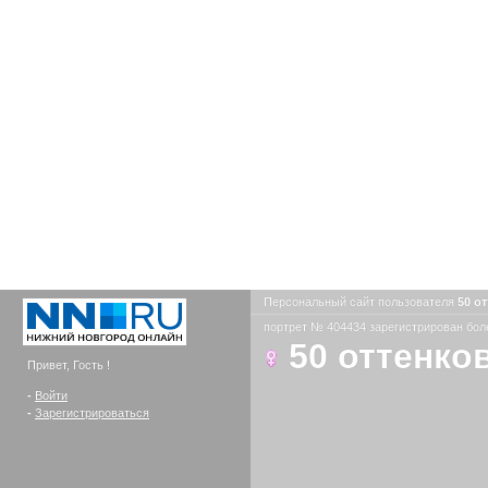
Персональный сайт пользователя
50 о
портрет № 404434 зарегистрирован боле
50 оттенко
Привет, Гость !
-
Войти
-
Зарегистрироваться