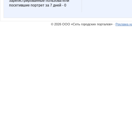
зарегистрированные пользователи
посетившие портрет за 7 дней - 0
Остров Крым
Профи
© 2026 ООО «Сеть городских порталов» ·
Реклама н
Заряна_
Зеброчк